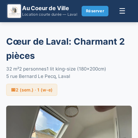
Au Coeur de Ville
☰
Réserver
Location courte durée — Laval
Cœur de Laval: Charmant 2
pièces
32 m²
2 personnes
1 lit king-size (180x200cm)
5 rue Bernard Le Pecq, Laval
📅
2 (sem.) · 1 (w-e)