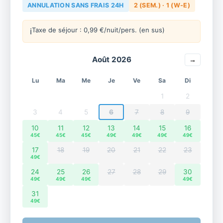
ANNULATION SANS FRAIS 24H
2 (SEM.) · 1 (W-E)
Taxe de séjour : 0,99 €/nuit/pers. (en sus)
ℹ
Août 2026
→
Lu
Ma
Me
Je
Ve
Sa
Di
1
2
3
4
5
6
7
8
9
10
11
12
13
14
15
16
45€
45€
45€
49€
49€
49€
49€
17
18
19
20
21
22
23
49€
24
25
26
27
28
29
30
49€
49€
49€
49€
31
49€